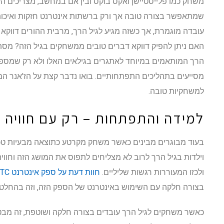
משחק כמו פלייסטיישן ואקס בוקס ובין אם במחשב, מצריכים ה
שמתאפשר בצורה טובה אך ורק ברשתות אינטרנט חזקות ואיכות
עובדה מוגמרת, אך כשזה מגיע לגיל הרך, מרבית ההורים דווקא
האם ניתן להפיק דווקא דברים טובים ממשחקים בגיל הזה? מסתבר
הרך המותאמים במיוחד לאתגרים בגילאים האלו ולא רק שמספק
מסייעים בתהליכים התפתחותיים. בואו נדבר קצת על הז'אנר המי
למשחקיות טובה.
למידה והתפתחות – רק עם חוויה 
בעוד מבוגרים מבינים כאשר משחק מקרטע כתוצאה מבעיות טכניו
וילדות בגיל הרך לרוב לא מצליחים לתפוס את המושג הזה וחוויה
ולכזו המעוררות רגשות שליליים.
חוות דעת על ספק אינטרנט ITC
בצורה חלקה עם השימוש באינטרנט של הספק הזה, וזה בהחלט 
כאשר משחקים לגיל הרך עובדים בצורה חלקה ושוטפת, זה מבט