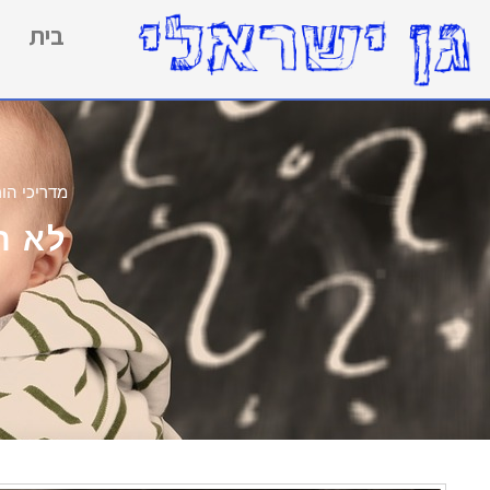
בית
מדריכי הור
לא ר