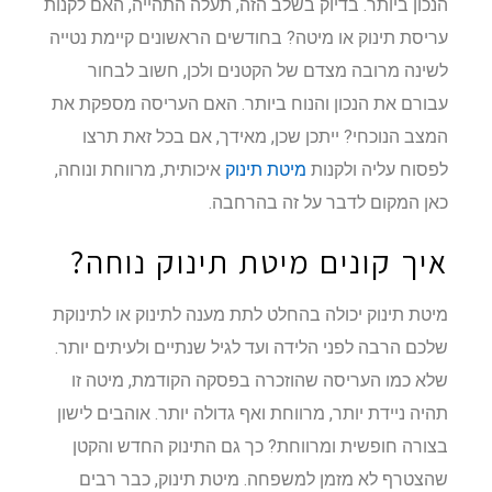
הנכון ביותר. בדיוק בשלב הזה, תעלה התהייה, האם לקנות
עריסת תינוק או מיטה? בחודשים הראשונים קיימת נטייה
לשינה מרובה מצדם של הקטנים ולכן, חשוב לבחור
עבורם את הנכון והנוח ביותר. האם העריסה מספקת את
המצב הנוכחי? ייתכן שכן, מאידך, אם בכל זאת תרצו
לפסוח עליה ולקנות
מיטת תינוק
איכותית, מרווחת ונוחה,
כאן המקום לדבר על זה בהרחבה.
איך קונים מיטת תינוק נוחה?
מיטת תינוק יכולה בהחלט לתת מענה לתינוק או לתינוקת
שלכם הרבה לפני הלידה ועד לגיל שנתיים ולעיתים יותר.
שלא כמו העריסה שהוזכרה בפסקה הקודמת, מיטה זו
תהיה ניידת יותר, מרווחת ואף גדולה יותר. אוהבים לישון
בצורה חופשית ומרווחת? כך גם התינוק החדש והקטן
שהצטרף לא מזמן למשפחה. מיטת תינוק, כבר רבים