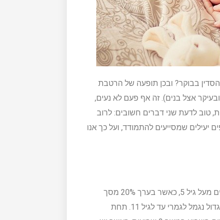
 הסדין בבוקר? ובכן תופעה של הרטבת
 אצל ילדים מאוד נפוצה, ובטח שאצל ילדים מתחת לגיל 5 (ובעיקר אצל בנים). זה אף פעם לא נעים,
ת, טוב לדעת שני דברים חשובים: לרוב
ם יעילים שמסייעים להתמודד, ועל כך אנו
באופן כללי הרטבת לילה אצל ילדים היא תופעה שמיוחסת לילדים מעל גיל 5, כאשר בערך 20% מסך
הילדים בני 5 סובלים מכך, כאשר החדשות הטובות הן שהרוב הגדול נגמל לגמרי עד לגיל 11. תחת