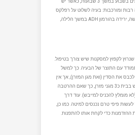
ההגדרה של הרטבת לילה נמצא ילדים שמפספסים יותר 2 פעמים בשבוע במשך 3 שבועות, כאשר יש
רבות ומורכבות: בעיה לשלוט על רפלקס
כיווץ השלפוחית, חוסר מוטיבציה של הילד, בעיה שעוברת בתורשה, ירידה בהורמון ADH במשך הלילה,
 שנרוץ לקפוץ למסקנות שיש צורך בטיפול.
תמודד עם התוצר של הבעיה. כך למשל
לכבס את הסדין (ואת מגן המזרן), אך אין
צורך להתמודד על מזרן ספוג בשתן. פה נחדד שמוטב לוודא שיש בבית כ3 מגני מזרן, כך שאם ההרטבה
לא מומלץ להכניס למייבש). עוד דרך
עשות פיפי טרם נכנסים למיטה. כמו כן,
 ההזדמנות כדי לקחת אותו להתפנות.