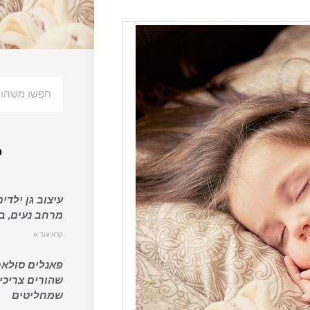
פ
עיצוב גן ילדים
מרחב נעים, בט
קרא עוד »
פאנלים סולאר
שהורים צריכי
שמחליטים