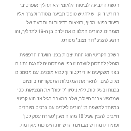
הגשת התביעה לביטוח הלאומי היא תהליך אופרטיבי
הדורש דיוק. יש להגיש טופס תביעה מסודר ולצרף אליו
תיעוד רפואי מקיף, תוצאות בדיקות וחוות דעת של
מומחים. להורים המלווים את ילדם בן ה-18 לתהליך, זהו
הרגע להציג "דוח מצב" מפורט.
השלב הקריטי הוא ההתייצבות בפני הוועדה הרפואית.
מומלץ להתכונן לוועדה זו כפי שמתכוננים להצגת נתונים
בפני משקיעים או דירקטוריון: לבוא מוכנים, עם מסמכים
מקוטלגים, ולתאר את המגבלות התפקודיות ביומיום
בכנות ובשקיפות, ללא ניסיון "לייפות" את המציאות. כפי
שמדגיש אבנר הייזלר, שלב המעבר בגיל 18 הוא קריטי
במיוחד למשפחות: "הורים לילדים עם צרכים מיוחדים
חייבים להבין שגיל 18 מהווה מעין 'סגירת עסק קטן'
ופתיחתו מחדש מבחינת הרשויות. היערכות מוקדמת,