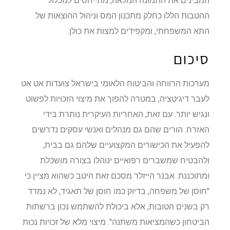
המבינים את התמונה המלאה, מתייחסים למכלול
ההטבות הללו כחלק מתכנון המס וניהול ההוצאות של
התא המשפחתי, ומקפידים למצות את כולן.
סיכום
מערכות הרווחה והביטוח הלאומי בישראל צועדות אט אט
לעבר דיגיטציה, במטרה להפוך את מיצוי הזכויות לפשוט
ונגיש יותר. עם זאת, האחריות העיקרית נותרת בידי
האזרח. הורים שהם גם מנהלים ואנשי עסקים נדרשים
להפעיל את הכישורים המקצועיים שלהם גם בבית,
ולהבטיח שמשברים רפואיים ינוהלו בצורה מושכלת
ומתוכננת. אבנר הייזלר מסכם זאת היטב כשהוא מציין כי
"חוסן של משפחה, בדיוק כמו חוסן של תאגיד, לא נמדד
רק בשנים הטובות, אלא ביכולת להשתמש נכון ברשתות
הביטחון כשהמציאות משתנה". מיצוי מלא של זכויות נכות