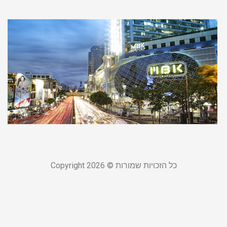
ט
ל
ל
ע
ה
5
19
קר
כל הזכויות שמורות © Copyright 2026