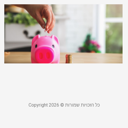
ל
כ
ל
ל
ל
מ
צ
23
קר
כל הזכויות שמורות © Copyright 2026