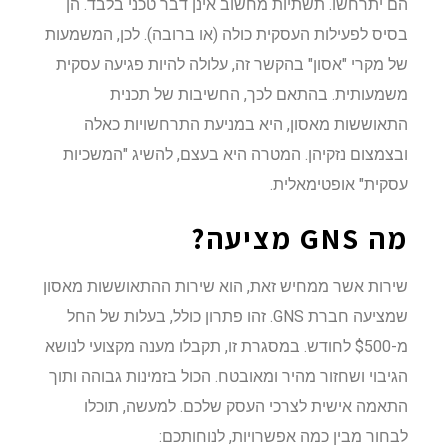
הם יתרחשו. תשתיות מחשוב אינן דבר טכני בלבד. הן
בסיס לפעילות העסקית כולה (או ברובה). לכן, המשמעות
של מקרי "אסון" בהקשר זה, עלולה להיות פגיעה עסקית
משמעותית. בהתאם לכך, החשיבות של תכנית
התאוששות מאסון, היא במניעת התרחשויות כאלה
ובצמצום נזקיהן. המטרה היא בעצם, להשיג "המשכיות
עסקית" אופטימאלית.
מה
GNS מציעה?
שירות אשר ממחיש זאת, הוא שירות ההתאוששות מאסון
שמציעה חברת GNS. זהו פתרון כולל, בעלות של החל
מ-$500 לחודש. במסגרת זו, תקבלו מענה מקצועי לנושא
הגיבוי ושחזור מהיר ומאובטח. הכול בזמינות גבוהה ותוך
התאמה אישית לצרכי העסק שלכם. למעשה, תוכלו
לבחור מבין כמה אפשרויות, לנוחותכם: