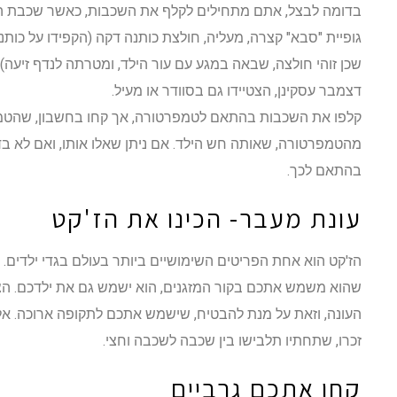
בדומה לבצל, אתם מתחילים לקלף את השכבות, כאשר שכבת הב
גופיית "סבא" קצרה, מעליה, חולצת כותנה דקה (הקפידו על כותנ
שכן זוהי חולצה, שבאה במגע עם עור הילד, ומטרתה לנדף זיעה
דצמבר עסקינן, הצטיידו גם בסוודר או מעיל.
קלפו את השכבות בהתאם לטמפרטורה, אך קחו בחשבון, שהטמ
מהטמפרטורה, שאותה חש הילד. אם ניתן שאלו אותו, ואם לא בד
בהתאם לכך.
עונת מעבר- הכינו את הז'קט
הז'קט הוא אחת הפריטים השימושיים ביותר בעולם בגדי ילדים. הו
שהוא משמש אתכם בקור המזגנים, הוא ישמש גם את ילדכם. הצט
העונה, וזאת על מנת להבטיח, שישמש אתכם לתקופה ארוכה. אל 
זכרו, שתחתיו תלבישו בין שכבה לשכבה וחצי.
קחו אתכם גרביים