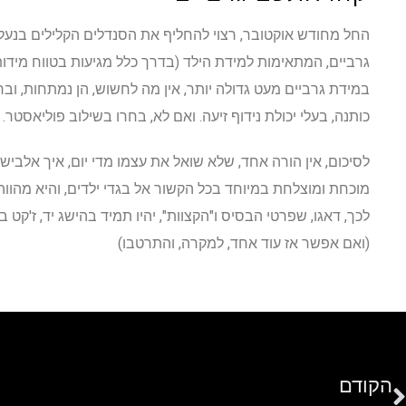
החל מחודש אוקטובר, רצוי להחליף את הסנדלים הקלילים בנעליי
גרביים, המתאימות למידת הילד (בדרך כלל מגיעות בטווח מידות
במידת גרביים מעט גדולה יותר, אין מה לחשוש, הן נמתחות, ובר
כותנה, בעלי יכולת נידוף זיעה. ואם לא, בחרו בשילוב פוליאסטר.
לסיכום, אין הורה אחד, שלא שואל את עצמו מדי יום, איך אלבי
מוכחת ומוצלחת במיוחד בכל הקשור אל בגדי ילדים, והיא מהווה
לכך, דאגו, שפרטי הבסיס ו"הקצוות", יהיו תמיד בהישג יד, ז'קט במ
(ואם אפשר אז עוד אחד, למקרה, והתרטבו)
הקודם