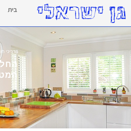
בית
מדריכי הור
החלל
המטב