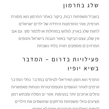
שלג בחרמון
בשביל משפחות רבות, ביקור באתר החרמון הוא מסורת
חורפית, וזוהי ההזדמנות היחידה של ילדים ישראלים
לחוות שלג בארץ, לגלוש במזחלות או ללמוד סקי. גם אם
אין שלג, עצם הביקור באזור הגבוה בישראל והנופים
המרהיבים מספקים חוויה בלתי נשכחת.
פעילויות בדרום – המדבר
בשיא יופיו
החורף הוא הזמן האידיאלי לטיולים במדבר. נחלי המדבר
זורמים לאחר הגשמים והטמפרטורות הנוחות מאפשרות
טיולים ארוכים יותר בנעימות. אזור ים המלח ומכתש רמון
מציעים טיולי משפחות מרתקים שחושפים את הילדים
לנופים גיאולוגיים מרהיבים שהם לא ישכחו.