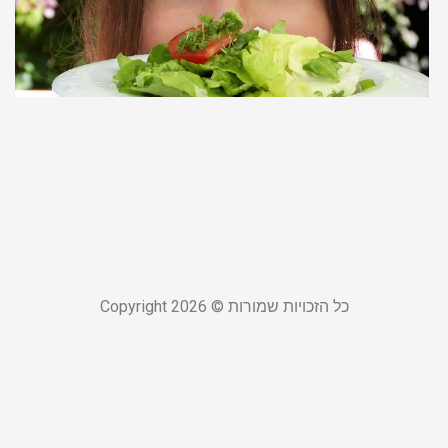
ה
ז
מ
ל
א
ל
21
קר
כל הזכויות שמורות © Copyright 2026