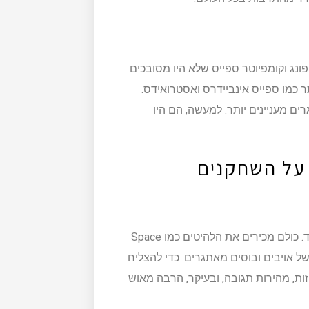
ונג וקומפיוטר ספייס שלא היו מסובכים
כמו ספייס אינביידרס ואסטרואידס.
 מעניינים יותר. למעשה, הם היו
 על השחקנים
אין ספק שמשחקי היריות תפסו מקום של כבוד במכונות הארקייד. כולם מכירים את הלהיטים כמו Space
אקשן עם גלים של אויבים ובוסים מאתגרים. כדי להצליח
יזות, מהירות תגובה, ובעיקר, הרבה מאוש