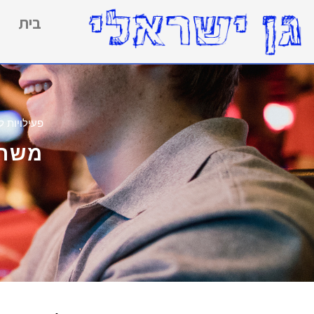
בית
פעילויות ל
משחק