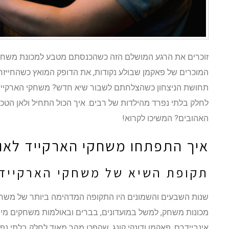
זוכרים את הרגע המושלם הזה כשהכנסתם מטבע למכונת משחק,
המוכרים של פאקמן שבולע נקודות, את הדופק המואץ כשהחייזר
תחושת הניצחון כשהצלחתם לשבור שיא חדש? משחקי הארקייד 
לחלק בלתי נפרד מהילדות של רבים. איך הכול התחיל ולאן הטכ
האהובים? המשיכו לקרוא!
איך התפתחו משחקי הארקייד לאו
תקופת השיא של משחקי הארקייד
שנות השבעים והשמונים היו התקופה המדהימה ביותר של משחק
מכונות משחק, למשל במועדונים, בברים ובאולמות משחקים מיוח
אינביידרס, פאקמן ודונקי קונג, שהפכו מהר מאוד לחלק בלתי נ