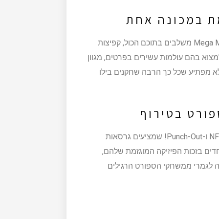
ת במכונה אחת
המשחקים האהובים כמו Castlevania, Ghosts 'n Goblins ו-Mega Man משלבים בתוכם הכול, קפיצות
מצוא בהם עולמות עשירים בפרטים, מגוון
לא מפתיע שכל כך הרבה שחקנים בילו
פורט בטירוף
חובבי הספורט יכולים ליהנות ממשחקים כמו NFL Blitz, NBA Jam ו-Punch-Out! שמציעים גרסאות
דים בזכות הפיזיקה המוגזמת שלהם,
נה לגמרי ממשחקי הספורט הרגילים