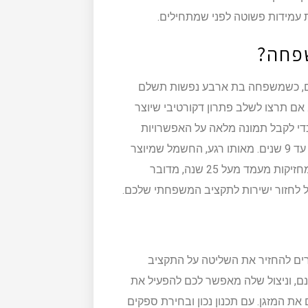
 עמידות פשוטה לפני שמתחילים.
שפחה?
ת ביתית נעה לרוב בין 20,000 ל-45,000 שקלים, כשמשפחה בת ארבע נפשות תשלם
 כולל התקנה מלאה. אם תרצו לשלב פתרון דקורטיבי שיוצר
י לקבל תמונה מלאה על האפשרויות
שעומדות בפניכם. תקופת החזר ההשקעה בישראל עומדת על 6 עד 9 שנים. מאותו רגע, החשמל שמיוצר
מהגג הוא בונוס נקי לגמרי. מכיוון שמדובר במערכות עמידות שמחזיקות מעמד מעל 25 שנה, מדובר
ל לחזור ישירות לתקציב המשפחתי שלכם.
רים להחזיר את השליטה על התקציב
, וניצול שלה מאפשר לכם להפעיל את
את המזגן. עם תכנון נכון ובחירת ספקים