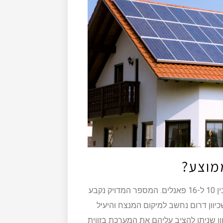
מוצע?
לבית שצורך כ-600 קילוואט לשעה בחודש, נדרשים בדרך כלל בין 10 ל-16 פאנלים. המספר המדויק נקבע
וון דרום נחשב למיקום המנצח והיעיל
ון שניתן להציב עליהם את המערכת בזווית