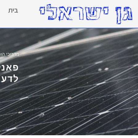
בית
מדריכי הור
פאנל
לדעת