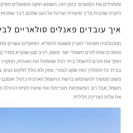
ומפעילים את המזגנים. בזמן הזה, השמש חזקה והפאנלים מפיקי
היקרה שהבית צריך מיוצרת ישירות על הגג שלכם, דבר שמכווץ א
איך עובדים פאנלים סולאריים לבי
הטכנולוגיה מאחורי העניין פשוטה להפליא. הפאנלים עשויים מת
והופכים אותו לזרם חשמלי ישר. משם, רכיב קטן שנקרא ממיר (אי
הופך את הזרם לחשמל ביתי רגיל שמפעיל את האורות, המקרר
בבית. כל התהליך הזה שקט לגמרי, אמין ולא כולל חלקים נעים. 
פשוט ממשיך להשתמש ברשת החשמל הארצית כרגיל. אומנם קי
חשמל, אבל רוב המשפחות מעדיפות את שיטת הקיזוז הרגילה ש
את עלות הצריכה הלילית.