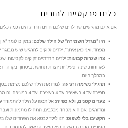
כלים פרקטיים להורים
אם אתם מרגישים שהילדים שלכם חווים חרדה, הינה כמה כלים ש
היו "מגדל השמירה" של הילד שלכם:
במקום לומר "אין
מפחד, ואני כאן איתך". ילדים זקוקים להרגיש שיש מבוגר 
צרו שגרות קבועות:
ילדים חרדתיים זקוקים לקביעות. שג
לארוחות, שינה ופעילויות יוצרת תחושת ביטחון ובקרה. ו
במהלך היום.
תרגילי נשימה ורגיעה:
למדו את הילד שלכם נשימת בטן פ
ספירה עד 4 בשאיפה עד 4 בעצירה ועד 4 בנשיפה. זה מרגיע את המערכת העצבית באופן מיידי.
צעדים קטנים, ולא כפייה:
אל תכפו על הילד להתמודד ע
ומדורגים. אם הוא מפחד מכלבים, התחילו מתמונות ועבר
הקשיבו בלי לשפוט:
תנו לילד לבטא את הפחדים שלו בלי
הגיוניים. הכרה ברגשות היא הצעד הראשון להתמודדות.