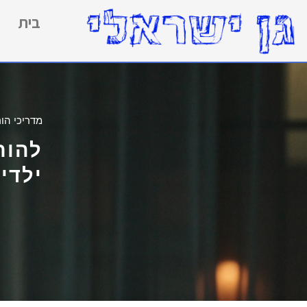
בית
מדריכי הור
להור
ילדי