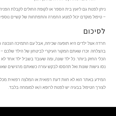
ניתן לפנות גם ליועץ בית הספר או לקופת החולים לקבלת הפני
– טיפול מוקדם יכול למנוע החמרה והתפתחות של קשיים נוספים
לסיכום
חרדה אצל ילדים היא תופעה שכיחה, אבל עם התמיכה הנכונה רו
בהצלחה. זכרו שאתם המקור העיקרי לביטחון של הילד שלכם – 
הכלי החזק ביותר. כל ילד שונה, ומה שעובד בשביל ילד אחד לא
נסו גישות שונות ואל תהססו לבקש עזרה כשאתם מרגישים שאתם
המידע באתר הוא לא חוות דעת רפואית או המלצה רפואית מכל ס
לצורך הטיפול בבעיה יש לפנות לרופא ו/או למומחה בלבד.